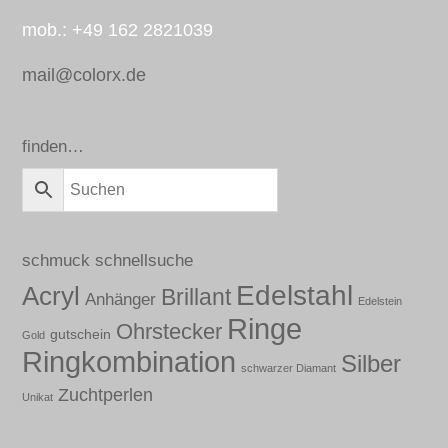
mob.: +49 162 2821039
mail@colorx.de
finden…
schmuck schnellsuche
Edelstahl
Acryl
Brillant
Anhänger
Edelstein
Ringe
Ohrstecker
gutschein
Gold
Ringkombination
Silber
schwarzer Diamant
Zuchtperlen
Unikat