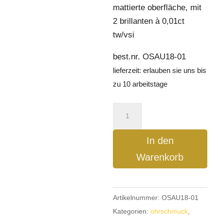
mattierte oberfläche, mit
2 brillanten à 0,01ct
tw/vsi
best.nr. OSAU18-01
lieferzeit:
erlauben sie uns bis
zu 10 arbeitstage
ohrstecker
in
750/_
In den
gold
Warenkorb
mit
2
brillanten
Artikelnummer:
OSAU18-01
à
Kategorien:
ohrschmuck
,
0,01ct