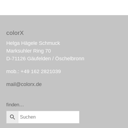
colorX
Helga Hägele Schmuck
Marksuhler Ring 70
D-71126 Gäufelden / Öschelbronn
mob.: +49 162 2821039
mail@colorx.de
finden…