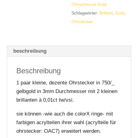
Ohrschmuck Gold
TW/vsi,
Schlagwörter:
Brillant
,
Gold
,
3mm
Ohrstecker
rund
Menge
beschreibung
Beschreibung
1 paar kleine, dezente Ohrstecker in 750/_
gelbgold in 3mm Durchmesser mit 2 kleinen
brillanten à 0,01ct tw/vsi.
sie können -wie auch die colorX ringe- mit
farbigen acrylteilen ihrer wahl (acrylteile für
ohrstecker: OAC7) erweitert werden.