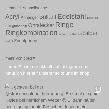
schmuck schnellsuche
Edelstahl
Acryl
Brillant
Anhänger
Edelstein
Ringe
Ohrstecker
gutschein
Gold
Ringkombination
Silber
schwarzer Diamant
Zuchtperlen
Unikat
mehr von colorX
finden Sie immer aktuell auf instagram und
natürlich hier auf unserer seite und im shop