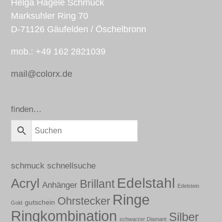
Helga Hägele Schmuck
Marksuhler Ring 70
D-71126 Gäufelden / Öschelbronn
mob.: +49 162 2821039
mail@colorx.de
finden…
schmuck schnellsuche
Edelstahl
Acryl
Brillant
Anhänger
Edelstein
Ringe
Ohrstecker
gutschein
Gold
Ringkombination
Silber
schwarzer Diamant