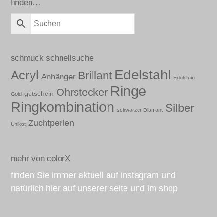
finden…
schmuck schnellsuche
Edelstahl
Acryl
Brillant
Anhänger
Edelstein
Ringe
Ohrstecker
gutschein
Gold
Ringkombination
Silber
schwarzer Diamant
Zuchtperlen
Unikat
mehr von colorX
finden Sie immer aktuell auf instagram und
natürlich hier auf unserer seite und im shop