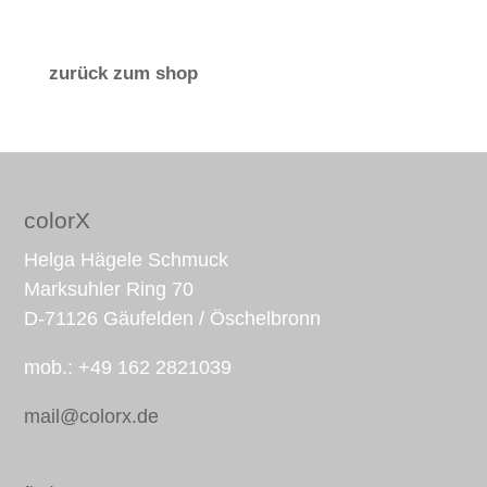
zurück zum shop
colorX
Helga Hägele Schmuck
Marksuhler Ring 70
D-71126 Gäufelden / Öschelbronn
mob.: +49 162 2821039
mail@colorx.de