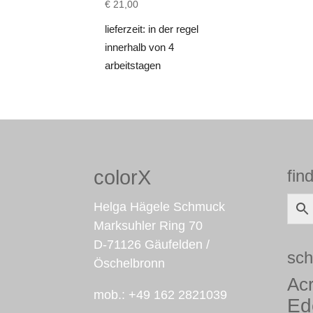
€
21,00
lieferzeit:
in der regel
innerhalb von 4
arbeitstagen
colorX
fi
Helga Hägele Schmuck
Marksuhler Ring 70
D-71126 Gäufelden /
sch
Öschelbronn
Acr
mob.: +49 162 2821039
Ed