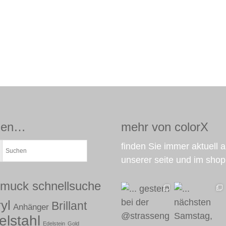
nden…
mehr von colorX
finden Sie immer aktuell a
unserer seite und im shop
muck schnellsuche
yl
Brillant
Anhänger
elstahl
Edelstein
Gold