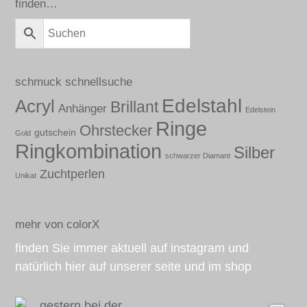
finden…
schmuck schnellsuche
Edelstahl
Acryl
Brillant
Anhänger
Edelstein
Ringe
Ohrstecker
gutschein
Gold
Ringkombination
Silber
schwarzer Diamant
Zuchtperlen
Unikat
mehr von colorX
finden Sie immer aktuell auf instagram und
natürlich hier auf unserer seite und im shop