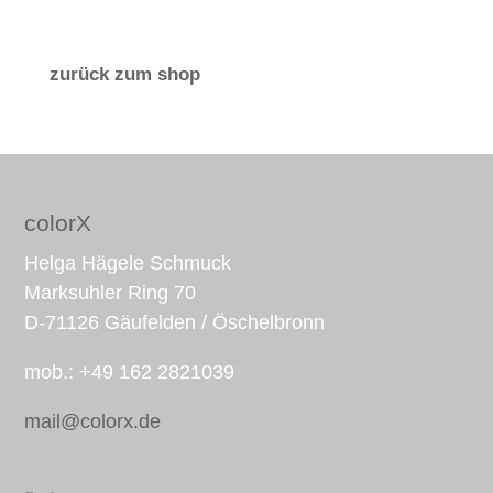
zurück zum shop
colorX
Helga Hägele Schmuck
Marksuhler Ring 70
D-71126 Gäufelden / Öschelbronn
mob.: +49 162 2821039
mail@colorx.de