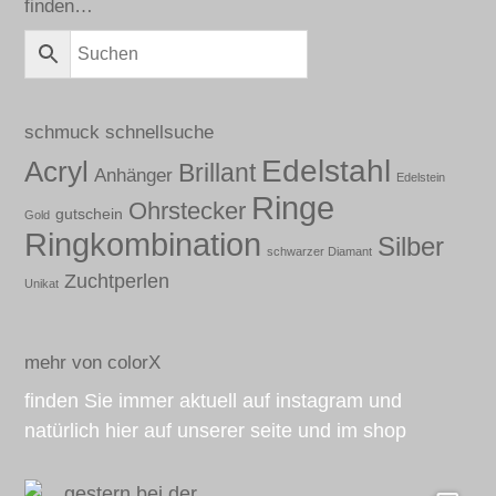
finden…
schmuck schnellsuche
Edelstahl
Acryl
Brillant
Anhänger
Edelstein
Ringe
Ohrstecker
gutschein
Gold
Ringkombination
Silber
schwarzer Diamant
Zuchtperlen
Unikat
mehr von colorX
finden Sie immer aktuell auf instagram und
natürlich hier auf unserer seite und im shop