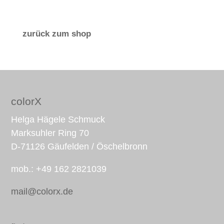
zurück zum shop
colorX
Helga Hägele Schmuck
Marksuhler Ring 70
D-71126 Gäufelden / Öschelbronn
mob.: +49 162 2821039
mail@colorx.de