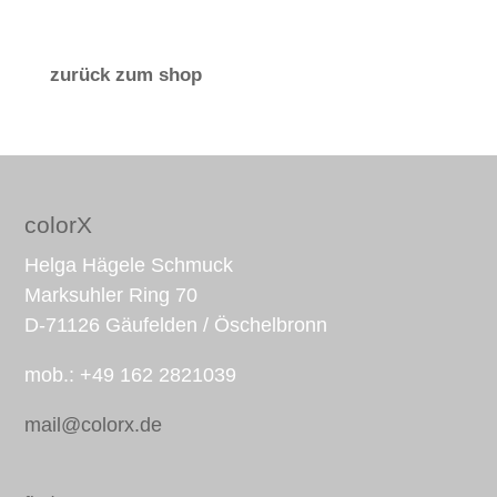
zurück zum shop
colorX
Helga Hägele Schmuck
Marksuhler Ring 70
D-71126 Gäufelden / Öschelbronn
mob.: +49 162 2821039
mail@colorx.de