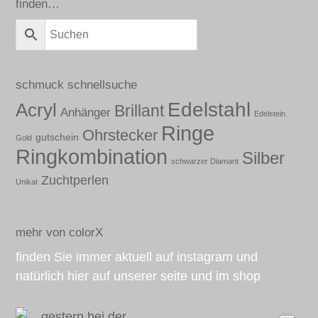
finden…
schmuck schnellsuche
Edelstahl
Acryl
Brillant
Anhänger
Edelstein
Ringe
Ohrstecker
gutschein
Gold
Ringkombination
Silber
schwarzer Diamant
Zuchtperlen
Unikat
mehr von colorX
finden Sie immer aktuell auf instagram und
natürlich hier auf unserer seite und im shop